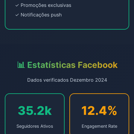
✓ Promoções exclusivas
✓ Notificações push
📊 Estatísticas Facebook
Dados verificados Dezembro 2024
35.2k
12.4%
Seguidores Ativos
Engagement Rate