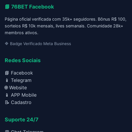
📘 76BET Facebook
Página oficial verificada com 35k+ seguidores. Bônus R$ 100,
sorteios R$ 10k mensais, lives semanais. Comunidade 28k+
membros ativos.
🔷 Badge Verificado Meta Business
Redes Sociais
📘 Facebook
📱 Telegram
🌐 Website
📱 APP Mobile
📝 Cadastro
Suporte 24/7