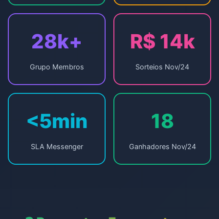
28k+
R$ 14k
Grupo Membros
Sorteios Nov/24
<5min
18
SLA Messenger
Ganhadores Nov/24