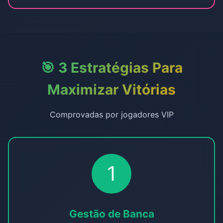
🎯 3 Estratégias Para
Maximizar Vitórias
Comprovadas por jogadores VIP
1
Gestão de Banca