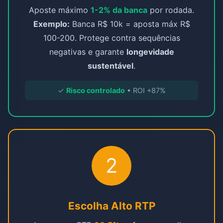
Aposte máximo
1-2% da banca
por rodada.
Exemplo:
Banca R$ 10k = aposta máx R$
100-200. Protege contra sequências
negativas e garante
longevidade
sustentável
.
✓
Risco controlado
• ROI +87%
2
Escolha Alto RTP