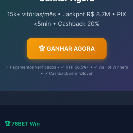
15k+ vitórias/mês • Jackpot R$ 8.7M • PIX
<5min • Cashback 20%
🏆 GANHAR AGORA
✓ Pagamentos verificados • ✓ RTP 96.5%+ • ✓ Wall of Winners
• ✓ Cashback sem rollover
🏆 76BET Win