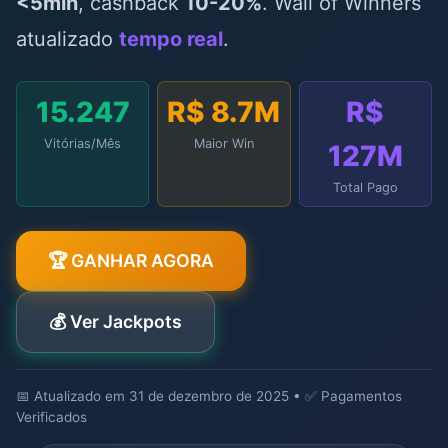
<5min
, cashback
10-20%
. Wall of Winners
atualizado
tempo real
.
15.247
R$ 8.7M
R$
Vitórias/Mês
Maior Win
127M
Total Pago
🏆 GANHAR AGORA
💰 Ver Jackpots
📅 Atualizado em 31 de dezembro de 2025
•
✅ Pagamentos
Verificados