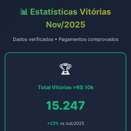
📊 Estatísticas Vitórias
Nov/2025
Dados verificados • Pagamentos comprovados
🏆
Total Vitórias >R$ 10k
15.247
+23%
vs out/2025