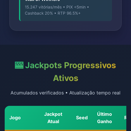
15.247 vitórias/mês • PIX <5min •
Cashback 20% • RTP 96.5%+
🎰 Jackpots Progressivos
Ativos
Acumulados verificados • Atualização tempo real
Jackpot
Último
Jogo
Seed
RT
Atual
Ganho