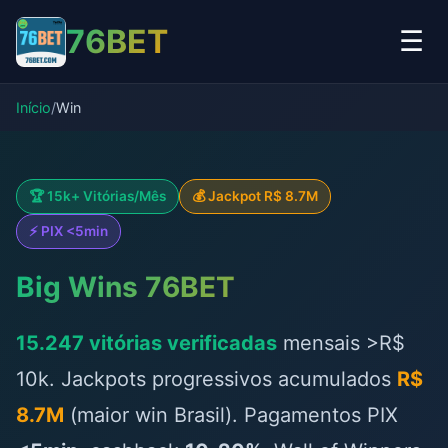
76BET
☰
Início
/
Win
🏆 15k+ Vitórias/Mês
💰 Jackpot R$ 8.7M
⚡ PIX <5min
Big Wins 76BET
15.247 vitórias verificadas
mensais >R$
10k. Jackpots progressivos acumulados
R$
8.7M
(maior win Brasil). Pagamentos PIX